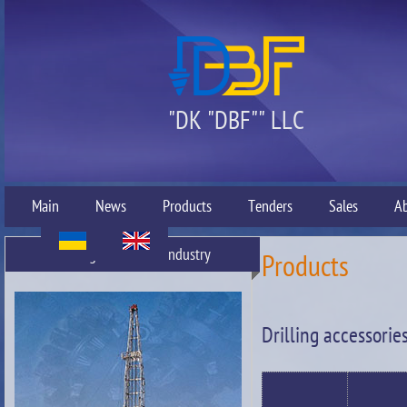
"DK "DBF"" LLC
Main
News
Products
Tenders
Sales
A
Drilling tool for oil industry
Products
Drilling accessorie