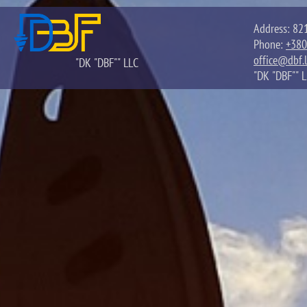
Address: 821
Phone:
+380
office@dbf.l
"DK "DBF"" LLC
"DK "DBF"" 