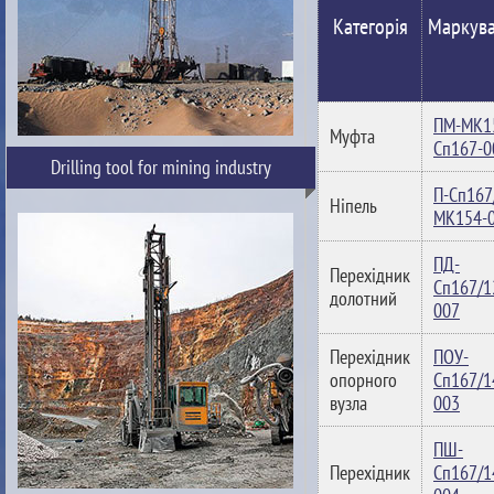
Категорія
Маркув
ПМ-МК1
Муфта
Сп167-0
Drilling tool for mining industry
П-Сп167
Ніпель
МК154-
ПД-
Перехідник
Сп167/1
долотний
007
Перехідник
ПОУ-
опорного
Сп167/1
вузла
003
ПШ-
Перехідник
Сп167/1