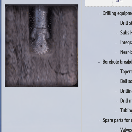
004
Drilling equipm
Drill 
Subs 
Integr
Near-b
Borehole breakd
Taper
Bell s
Drilli
Drill 
Tubin
Spare parts for 
Valves