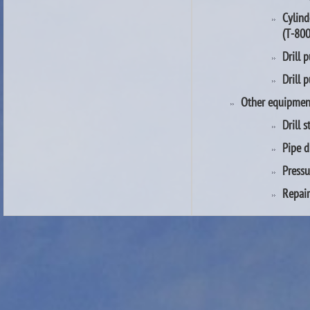
Cylind
(T-800
Drill 
Drill 
Other equipmen
Drill s
Pipe dr
Pressu
Repair