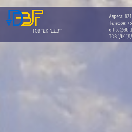
Адреса: 821
Телефон:
+3
office@dbf.l
ТОВ "ДК "ДДЗ""
ТОВ "ДК "ДД