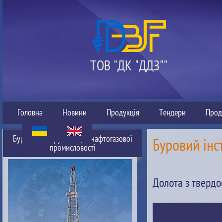
ТОВ "ДК "ДДЗ""
Головна
Новини
Продукція
Тендери
Прод
Буровий інструмент для нафтогазової
Буровий інс
промисловості
Долота з тверд