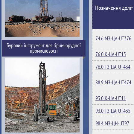
Позначення доліт
74.6 МЗ-ЦА-UT376
Буровий інструмент для гірничорудної
промисловості
76.0 К-ЦА-UT15
76.0 ТЗ-ЦА-UT434
88.9 МЗ-ЦА-UT474
93.0 К-ЦА-UT11
93.0 ТЗ-ЦА-UT435
98.4 МЗ-ЦН-UT97