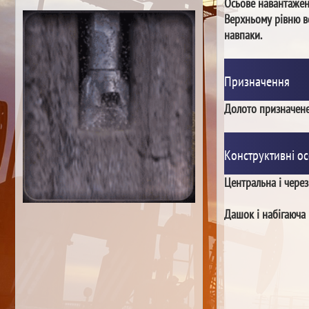
Осьове навантаже
Верхньому рівню в
навпаки.
Призначення
Долото призначене
Конструктивні ос
Центральна і чере
Дашок і набігаюча 