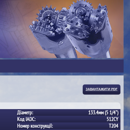
ЗАВАНТАЖИТИ PDF
Діаметр:
133.4мм (5 1/4")
Код IADC:
512CY
Номер конструкції:
T204