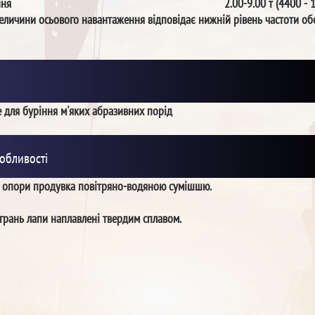
ння
2.00-9.00 т (4400 - 
еличини осьового навантаження відповідає нижній рівень частоти об
 для буріння м'яких абразивних порід
обливості
з опори продувка повітряно-водяною сумішшю.
грань лапи наплавлені твердим сплавом.