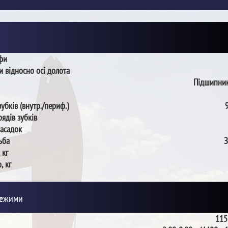
пфи
и відносно осі долота
Підшипник
зубків (внутр./периф.)
рядів зубків
насадок
ьба
З
 кг
, кг
режими
115