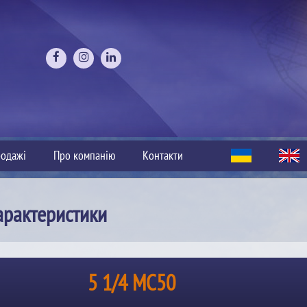
одажі
Про компанію
Контакти
арактеристики
5 1/4 MC50