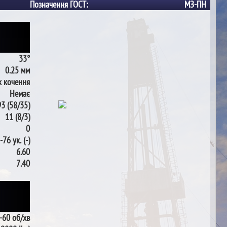
Позначення ГОСТ:
МЗ-ПН
33°
0.25 мм
 кочення
Немає
93 (58/35)
11 (8/3)
0
-76 ук. (-)
6.60
7.40
-60 об/хв