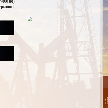
19800 lbs)
ертання і