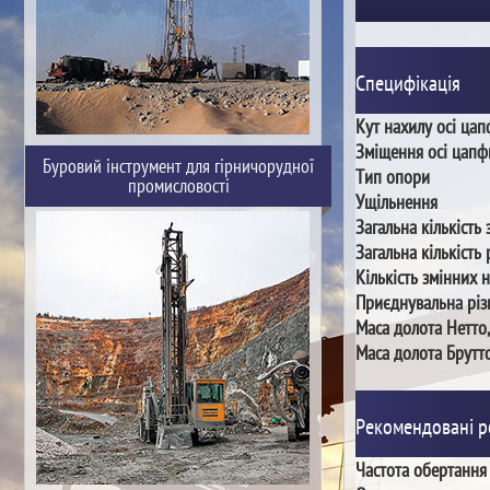
Специфікація
Кут нахилу осі ца
Зміщення осі цапф
Буровий інструмент для гірничорудної
Тип опори
промисловості
Ущільнення
Загальна кількість 
Загальна кількість 
Кількість змінних 
Приєднувальна різ
Маса долота Нетто,
Маса долота Брутто
Рекомендовані 
Частота обертання