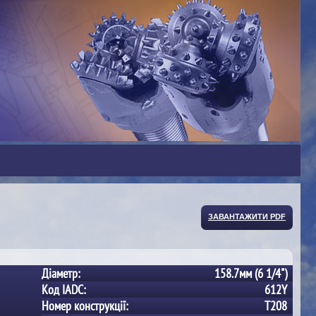
ЗАВАНТАЖИТИ PDF
Діаметр:
158.7мм (6 1/4")
Код IADC:
612Y
Номер конструкції:
T208