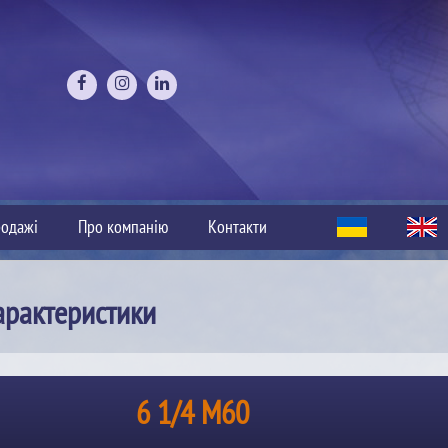
одажі
Про компанію
Контакти
арактеристики
6 1/4 M60