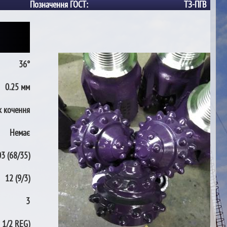
Позначення ГОСТ:
ТЗ-ПГВ
36°
0.25 мм
 кочення
Немає
3 (68/35)
12 (9/3)
3
3 1/2 REG)