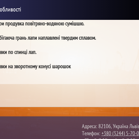
обливості
ори продувка повітряно-водяною сумішшю.
бігаюча грань лапи наплавлені твердим сплавом.
вки по спинці лап.
авки на зворотному конусі шарошок
Адреса: 82106, Україна Льві
Телефон:
+380 (3244) 5-70-