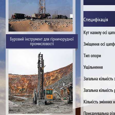
Специфікація
Кут нахилу осі ца
Буровий інструмент для гірничорудної
промисловості
Зміщення осі цапф
Тип опори
Ущільнення
Загальна кількість 
Загальна кількість 
Кількість змінних 
Приєднувальна різ