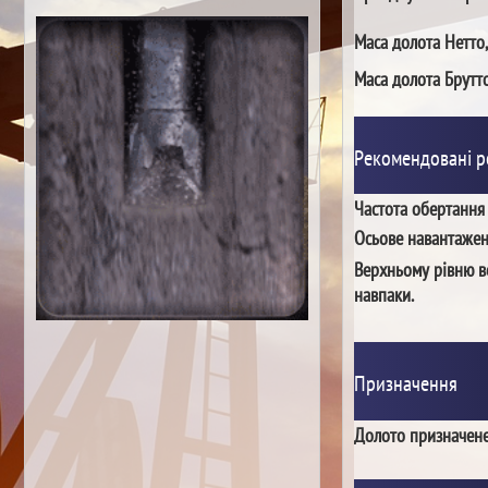
Маса долота Нетто,
Маса долота Брутто
Рекомендовані 
Частота обертання
Осьове навантаже
Верхньому рівню в
навпаки.
Призначення
Долото призначене