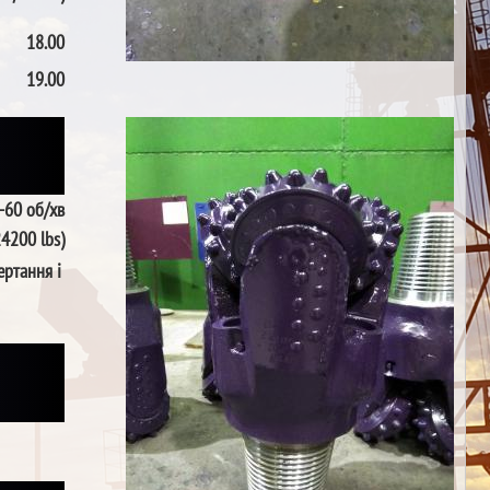
18.00
19.00
-60 об/хв
24200 lbs)
ертання і