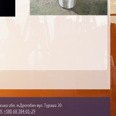
вська обл. м.Дрогобич вул. Тураша 20
09
,
+380 68 384-01-29