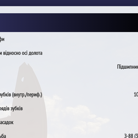
пфи
и відносно осі долота
Підшипник
зубків (внутр./периф.)
10
рядів зубків
насадок
ьба
З-88 (