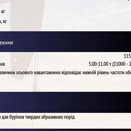
 кг
, кг
режими
115
ння
5.00-11.00 т (11000 - 
еличини осьового навантаження відповідає нижній рівень частоти об
 для буріння твердих абразивних порід