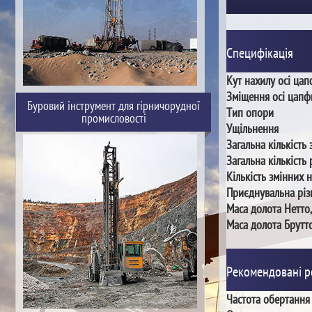
Специфікація
Кут нахилу осі ца
Зміщення осі цапф
Буровий інструмент для гірничорудної
Тип опори
промисловості
Ущільнення
Загальна кількість 
Загальна кількість 
Кількість змінних 
Приєднувальна різ
Маса долота Нетто,
Маса долота Брутто
Рекомендовані 
Частота обертання