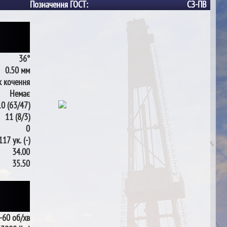
Позначення ГОСТ:
СЗ-ПВ
36°
0.50 мм
 кочення
Немає
0 (63/47)
11 (8/3)
0
117 ук. (-)
34.00
35.50
-60 об/хв