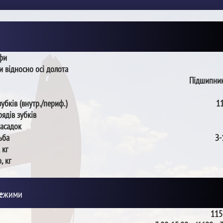
пфи
и відносно осі долота
Підшипник
зубків (внутр./периф.)
11
рядів зубків
насадок
ьба
З-
 кг
, кг
режими
115