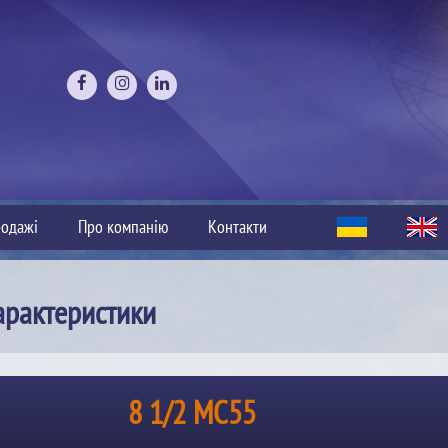
одажі
Про компанію
Контакти
арактеристики
8 1/2 MC55