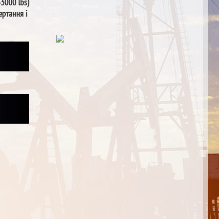
33000 lbs)
ертання і