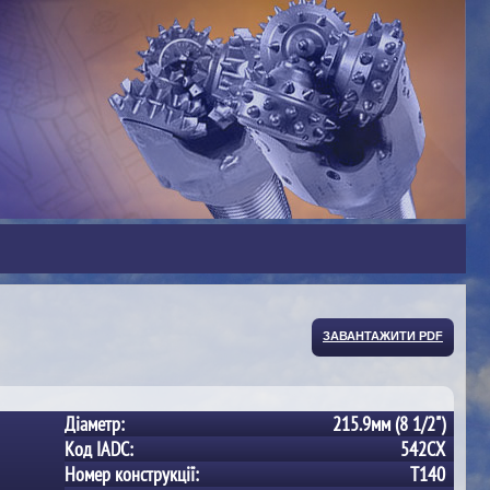
ЗАВАНТАЖИТИ PDF
Діаметр:
215.9мм (8 1/2")
Код IADC:
542CX
Номер конструкції:
T140