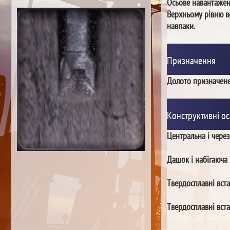
Осьове навантаже
Верхньому рівню в
навпаки.
Призначення
Долото призначене
Конструктивні ос
Центральна і чере
Дашок і набігаюча 
Твердосплавні вста
Твердосплавні вст