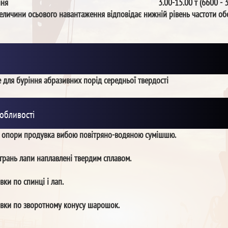
ння
3.00-15.00 т (6600 - 
еличини осьового навантаження відповідає нижній рівень частоти об
 для буріння абразивних порід середньої твердості
обливості
з опори продувка вибою повітряно-водяною сумішшю.
грань лапи наплавлені твердим сплавом.
вки по спинці і лап.
авки по зворотному конусу шарошок.