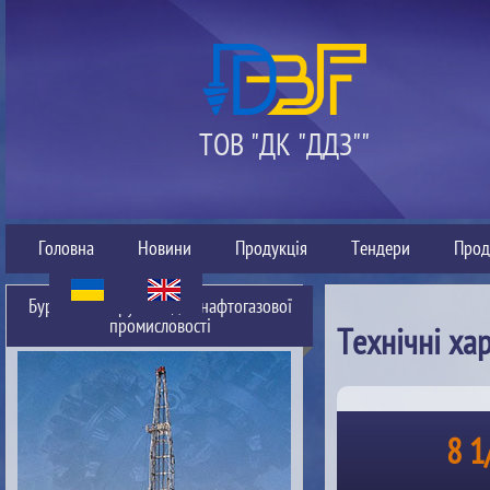
ТОВ "ДК "ДДЗ""
Головна
Новини
Продукція
Тендери
Прод
Буровий інструмент для нафтогазової
промисловості
Технічні ха
8 1