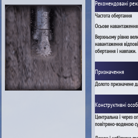
Рекомендовані ре
Частота обертання
Осьове навантаження
Верхньому рівню вел
навантаження відпові
обертання і навпаки.
Призначення
Долото призначене дл
Конструктивні особ
Центральна і через 
повітряно-водяною с