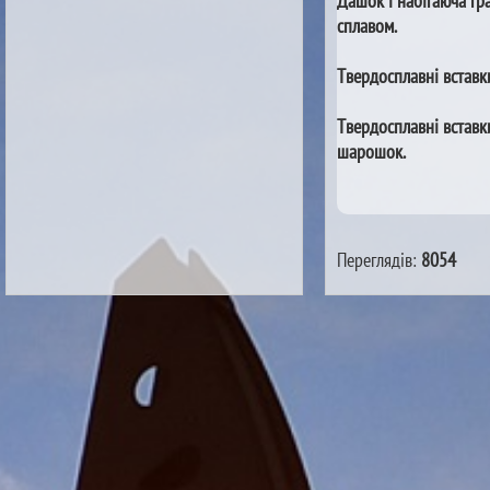
Дашок і набігаюча гр
сплавом.
Твердосплавні вставки
Твердосплавні вставк
шарошок.
Переглядів:
8054