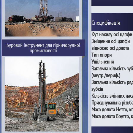
Специфікація
Кут нахилу осі цапфи
Зміщення осі цапфи
Буровий інструмент для гірничорудної
відносно осі долота
промисловості
Тип опори
Ущільнення
Загальна кількість зуб
(внутр./периф.)
Загальна кількість ря
зубків
Кількість змінних нас
Приєднувальна різьб
Маса долота Нетто, кг
Маса долота Брутто, к