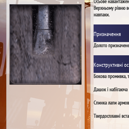
Осьове навантаже
Верхньому рівню в
навпаки.
Призначення
Долото призначене
Конструктивні ос
Бокова промивка, т
Дашок і набігаюча 
Спинка лапи армов
Твердосплавні вст