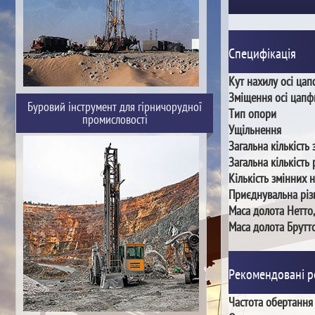
Специфікація
Кут нахилу осі ца
Зміщення осі цапф
Буровий інструмент для гірничорудної
Тип опори
промисловості
Ущільнення
Загальна кількість 
Загальна кількість 
Кількість змінних 
Приєднувальна різ
Маса долота Нетто,
Маса долота Брутто
Рекомендовані 
Частота обертання