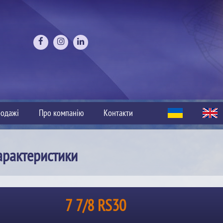
одажі
Про компанію
Контакти
арактеристики
7 7/8 RS30