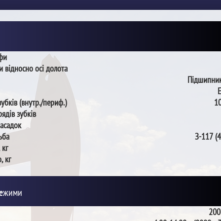
пфи
и відносно осі долота
Підшипник
зубків (внутр./периф.)
10
рядів зубків
насадок
ьба
З-117 (4
 кг
, кг
режими
200