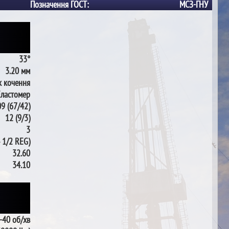
Позначення ГОСТ:
МСЗ-ГНУ
33°
3.20 мм
 кочення
Еластомер
9 (67/42)
12 (9/3)
3
 1/2 REG)
32.60
34.10
-40 об/хв