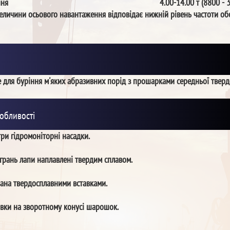
ння
4.00-14.00 т (8800 - 
еличини осьового навантаження відповідає нижній рівень частоти об
 для буріння м'яких абразивних порід з прошарками середньої тверд
обливості
ри гідромоніторні насадки.
грань лапи наплавлені твердим сплавом.
ана твердосплавними вставками.
авки на зворотному конусі шарошок.