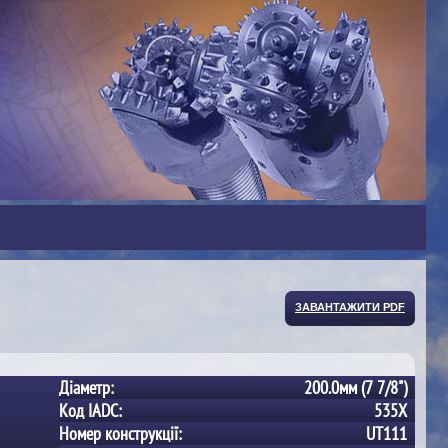
ЗАВАНТАЖИТИ PDF
Діаметр:
200.0мм (7 7/8")
Код IADC:
535X
Номер конструкції:
UT111