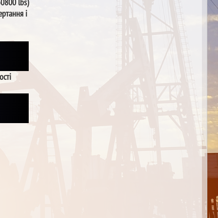
30800 lbs)
ертання і
ості