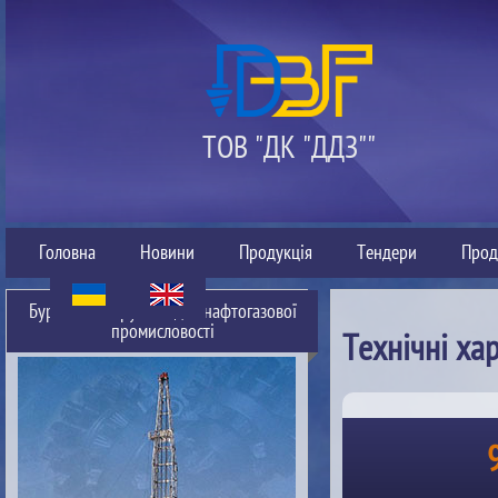
ТОВ "ДК "ДДЗ""
Головна
Новини
Продукція
Тендери
Прод
Буровий інструмент для нафтогазової
промисловості
Технічні ха