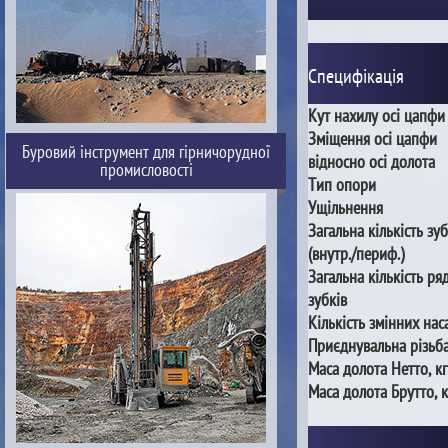
Специфікація
Кут нахилу осі цапфи
Зміщення осі цапфи
Буровий інструмент для гірничорудної
відносно осі долота
промисловості
Тип опори
Ущільнення
Загальна кількість зуб
(внутр./периф.)
Загальна кількість ря
зубків
Кількість змінних нас
Приєднувальна різьб
Маса долота Нетто, кг
Маса долота Брутто, к