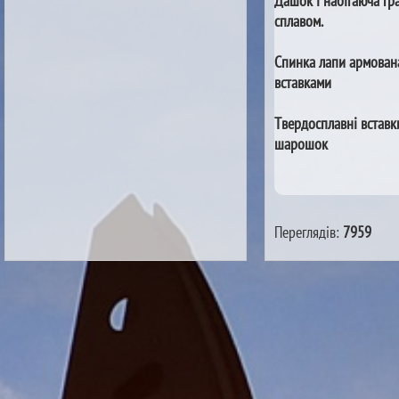
Дашок і набігаюча гр
сплавом.
Спинка лапи армован
вставками
Твердосплавні вставк
шарошок
Переглядів:
7959