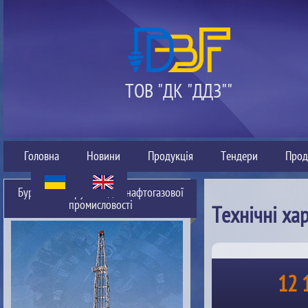
ТОВ "ДК "ДДЗ""
Головна
Новини
Продукція
Тендери
Прод
Буровий інструмент для нафтогазової
промисловості
Технічні ха
12 