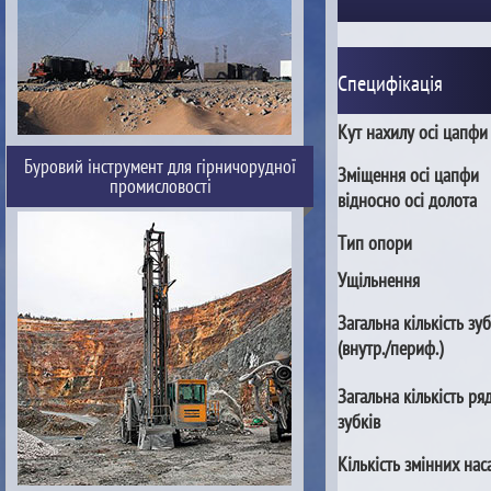
Специфікація
Кут нахилу осі цапфи
Буровий інструмент для гірничорудної
Зміщення осі цапфи
промисловості
відносно осі долота
Тип опори
Ущільнення
Загальна кількість зуб
(внутр./периф.)
Загальна кількість ря
зубків
Кількість змінних нас