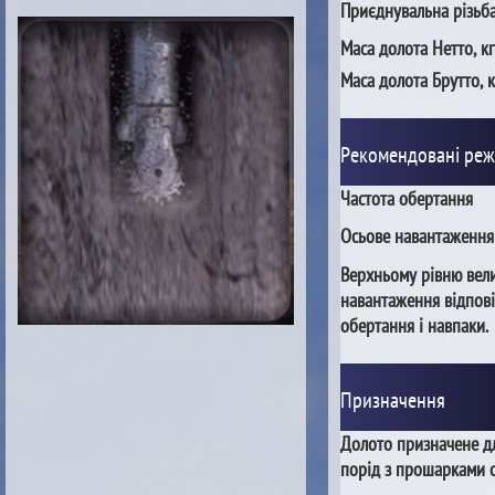
Приєднувальна різьб
Маса долота Нетто, кг
Маса долота Брутто, к
Рекомендовані ре
Частота обертання
Осьове навантаження
Верхньому рівню вел
навантаження відпові
обертання і навпаки.
Призначення
Долото призначене дл
порід з прошарками с