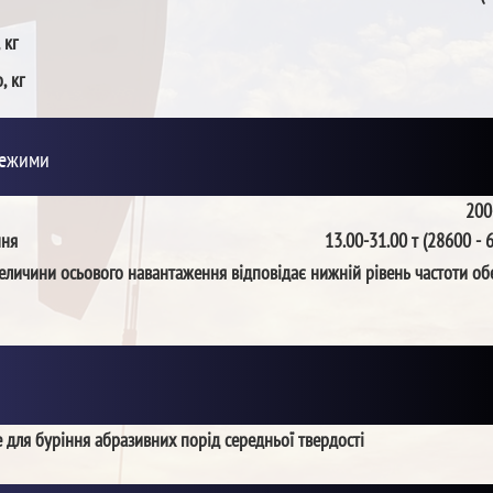
 кг
, кг
режими
200
ння
13.00-31.00 т (28600 - 
еличини осьового навантаження відповідає нижній рівень частоти об
 для буріння абразивних порід середньої твердості