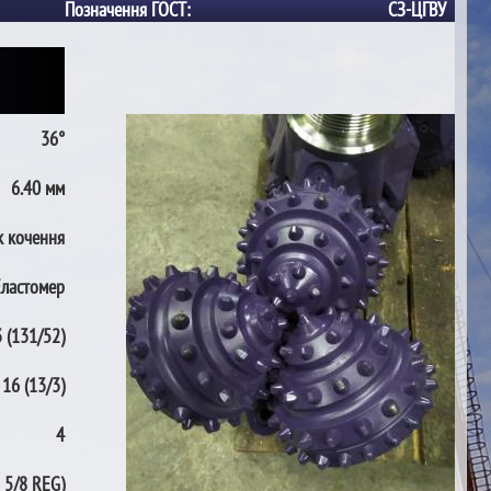
Позначення ГОСТ:
СЗ-ЦГВУ
36°
6.40 мм
 кочення
Еластомер
 (131/52)
16 (13/3)
4
 5/8 REG)