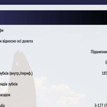
пфи
и відносно осі долота
Підшипник
зубків (внутр./периф.)
183
рядів зубків
насадок
ьба
З-177 (7