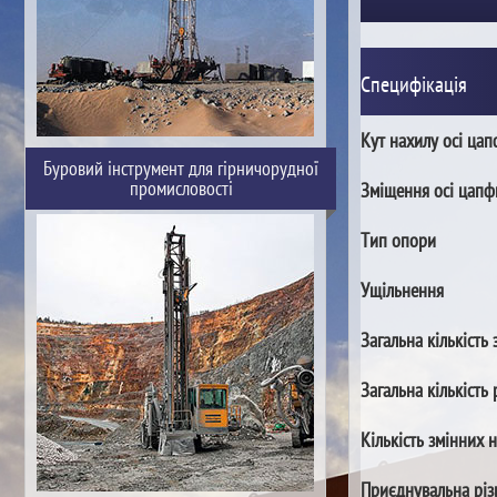
Специфікація
Кут нахилу осі ца
Буровий інструмент для гірничорудної
промисловості
Зміщення осі цапф
Тип опори
Ущільнення
Загальна кількість 
Загальна кількість 
Кількість змінних 
Приєднувальна різ