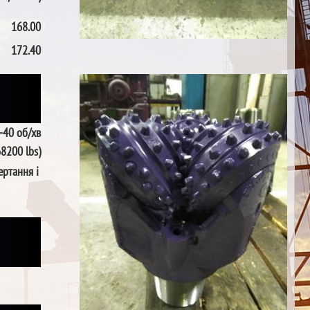
168.00
172.40
-40 об/хв
68200 lbs)
ертання і