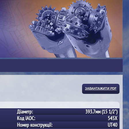
ЗАВАНТАЖИТИ PDF
Діаметр:
393.7мм (15 1/2")
Код IADC:
545X
Номер конструкції:
UT40