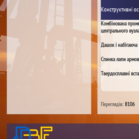
Конструктивні ос
Комбінована промив
центрального вузла
Дашок і набігаюча 
Спинка лапи армов
Твердосплавні вст
Переглядів:
8106