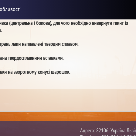
обливості
ка (центральна і бокова), для чого необхідно вивернути гвинт із
.
грань лапи наплавлені твердим сплавом.
ана твердосплавними вставками.
авки на зворотному конусі шарошок.
Адреса: 82106, Україна Льві