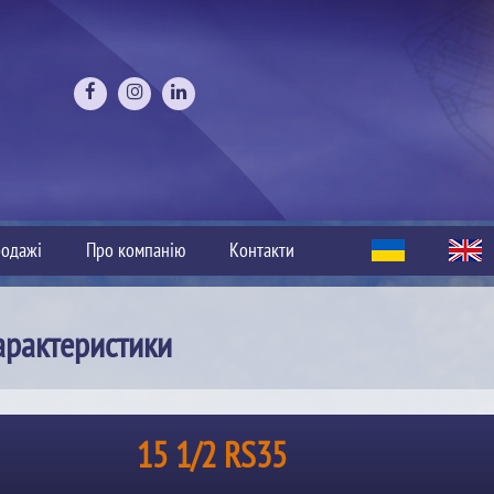
одажі
Про компанію
Контакти
арактеристики
15 1/2 RS35