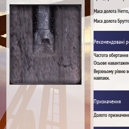
Маса долота Нетто,
Маса долота Брутто
Рекомендовані 
Частота обертання
Осьове навантаже
Верхньому рівню в
навпаки.
Призначення
Долото призначене