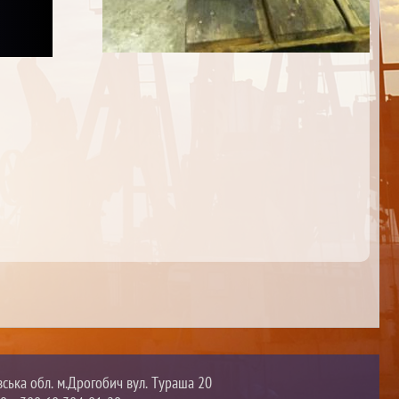
вська обл. м.Дрогобич вул. Тураша 20