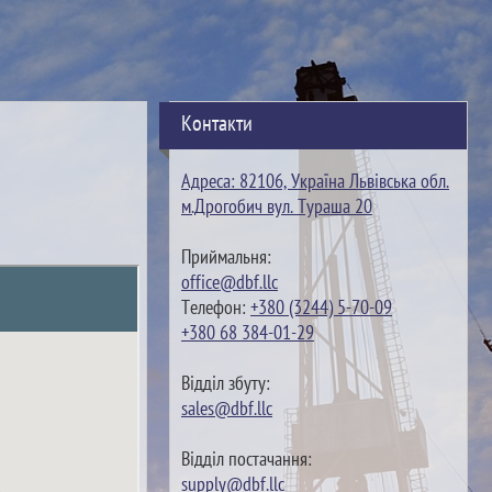
Контакти
Адреса: 82106, Україна Львівська обл.
м.Дрогобич вул. Тураша 20
Приймальня:
office@dbf.llc
Телефон:
+380 (3244) 5-70-09
+380 68 384-01-29
Відділ збуту:
sales@dbf.llc
Відділ постачання:
supply@dbf.llc