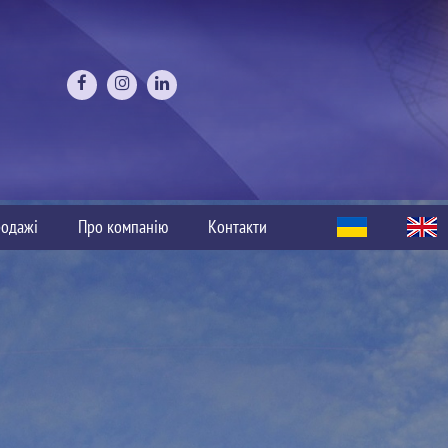
одажі
Про компанію
Контакти