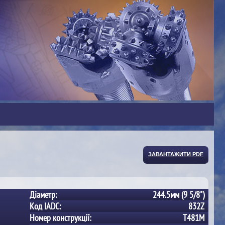
ЗАВАНТАЖИТИ PDF
Діаметр:
244.5мм (9 5/8")
Код IADC:
832Z
Номер конструкції:
T481M