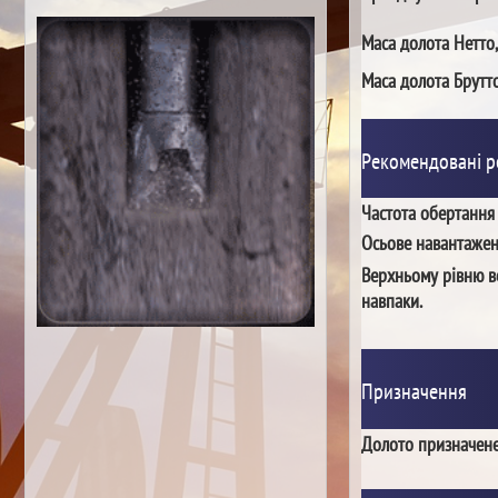
Маса долота Нетто,
Маса долота Брутто
Рекомендовані 
Частота обертання
Осьове навантаже
Верхньому рівню в
навпаки.
Призначення
Долото призначене