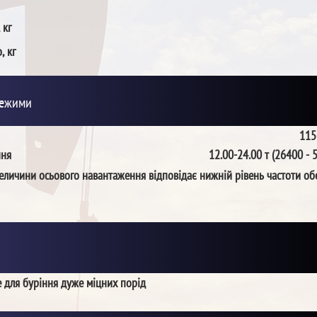
 кг
, кг
режими
115
ння
12.00-24.00 т (26400 - 
еличини осьового навантаження відповідає нижній рівень частоти об
 для буріння дуже міцних порід