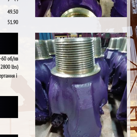
49.50
51.90
-60 об/хв
52800 lbs)
ертання і