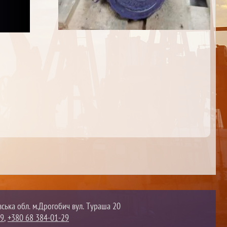
вська обл. м.Дрогобич вул. Тураша 20
09
,
+380 68 384-01-29