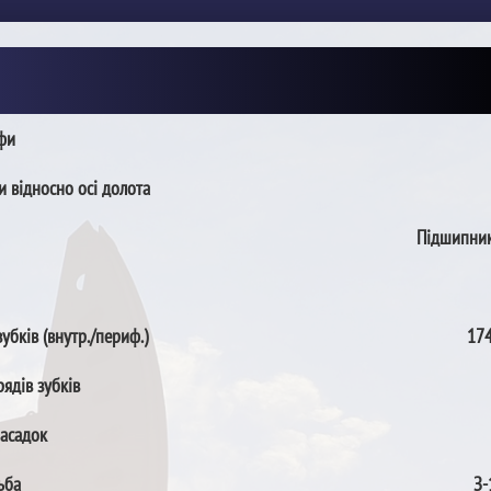
пфи
и відносно осі долота
Підшипник
зубків (внутр./периф.)
174
рядів зубків
насадок
ьба
З-