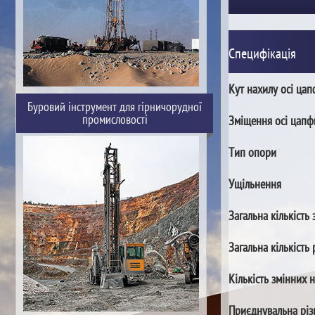
Специфікація
Кут нахилу осі ца
Буровий інструмент для гірничорудної
промисловості
Зміщення осі цапф
Тип опори
Ущільнення
Загальна кількість 
Загальна кількість 
Кількість змінних 
Приєднувальна різ