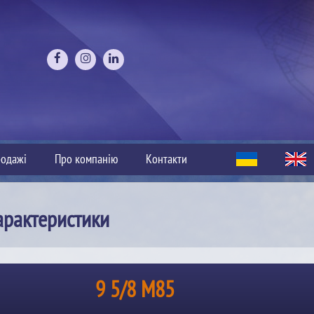
одажі
Про компанію
Контакти
арактеристики
9 5/8 M85