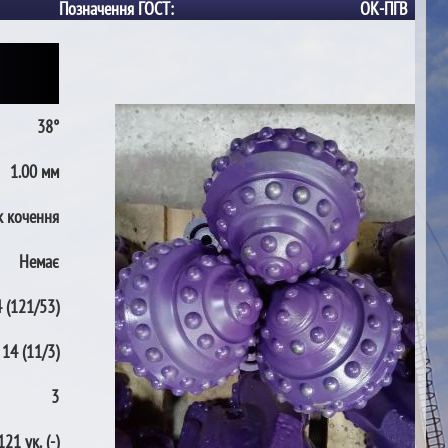
Позначення ГОСТ:
ОК-ПГВ
38°
1.00 мм
 кочення
Немає
 (121/53)
14 (11/3)
3
121 ук. (-)