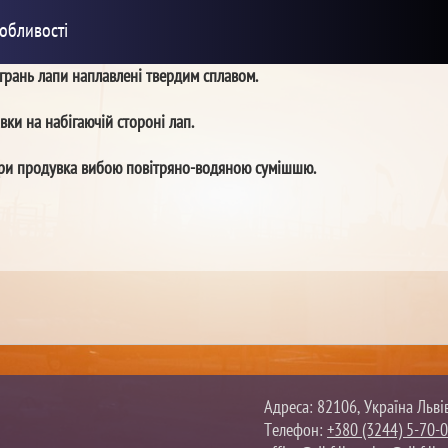
обливості
грань лапи наплавлені твердим сплавом.
вки на набігаючій стороні лап.
ори продувка вибою повітряно-водяною сумішшю.
Адреса: 82106, Україна Льві
Телефон:
+380 (3244) 5-70-