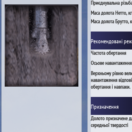
Приєднувальна різьб
Маса долота Нетто, кг
Маса долота Брутто, к
Рекомендовані ре
Частота обертання
Осьове навантаження
Верхньому рівню вел
навантаження відпові
обертання і навпаки.
Призначення
Долото призначене д
середньої твердості