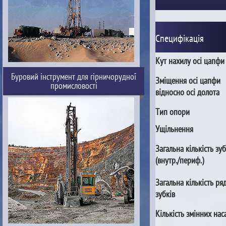
Специфікація
Кут нахилу осі цапфи
Буровий інструмент для гірничорудної
Зміщення осі цапфи
промисловості
відносно осі долота
Тип опори
Ущільнення
Загальна кількість зуб
(внутр./периф.)
Загальна кількість ря
зубків
Кількість змінних нас