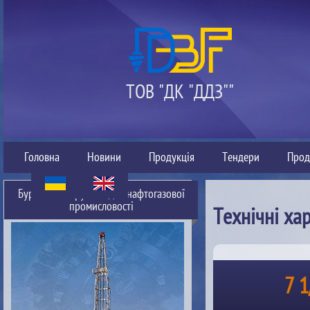
ТОВ "ДК "ДДЗ""
Головна
Новини
Продукція
Тендери
Прод
Буровий інструмент для нафтогазової
промисловості
Технічні ха
7 1