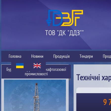
ТОВ "ДК "ДДЗ""
Головна
Новини
Продукція
Тендери
Прод
Буровий інструмент для нафтогазової
промисловості
Технічні ха
9 