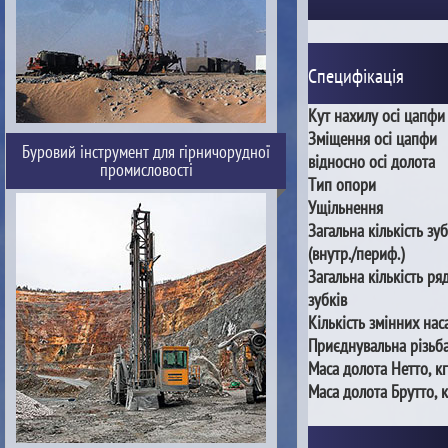
Специфікація
Кут нахилу осі цапфи
Зміщення осі цапфи
Буровий інструмент для гірничорудної
відносно осі долота
промисловості
Тип опори
Ущільнення
Загальна кількість зуб
(внутр./периф.)
Загальна кількість ря
зубків
Кількість змінних нас
Приєднувальна різьб
Маса долота Нетто, кг
Маса долота Брутто, к