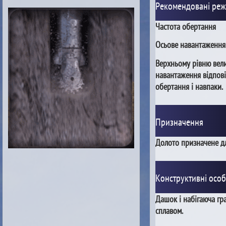
Рекомендовані ре
Частота обертання
Осьове навантаження
Верхньому рівню вел
навантаження відпові
обертання і навпаки.
Призначення
Долото призначене дл
Конструктивні особ
Дашок і набігаюча гр
сплавом.