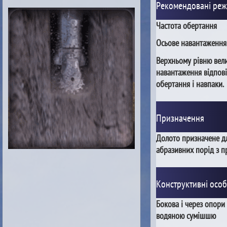
Рекомендовані ре
Частота обертання
Осьове навантаження
Верхньому рівню вел
навантаження відпові
обертання і навпаки.
Призначення
Долото призначене д
абразивних порід з 
Конструктивні особ
Бокова і через опори
водяною сумішшю