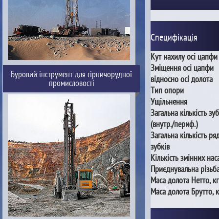
Специфікація
Кут нахилу осі цапфи
Зміщення осі цапфи
Буровий інструмент для гірничорудної
відносно осі долота
промисловості
Тип опори
Ущільнення
Загальна кількість зуб
(внутр./периф.)
Загальна кількість ря
зубків
Кількість змінних нас
Приєднувальна різьб
Маса долота Нетто, кг
Маса долота Брутто, к