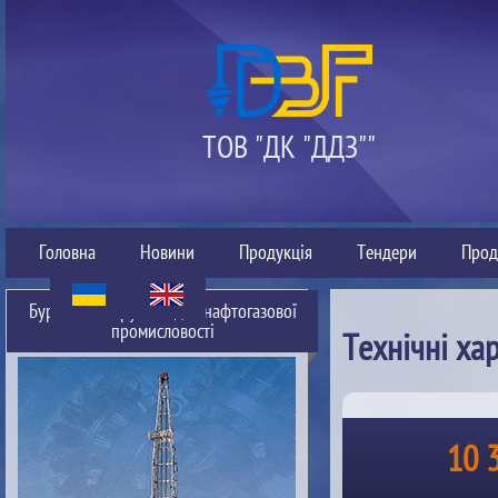
ТОВ "ДК "ДДЗ""
Головна
Новини
Продукція
Тендери
Прод
Буровий інструмент для нафтогазової
промисловості
Технічні ха
10 