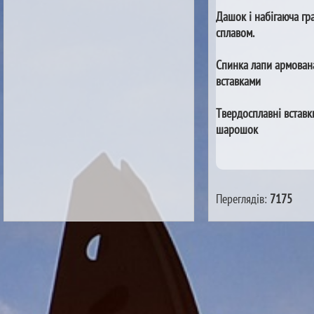
Дашок і набігаюча гр
сплавом.
Спинка лапи армован
вставками
Твердосплавні вставк
шарошок
Переглядів:
7175