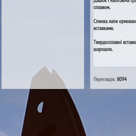
Дашок і набігаюча гр
сплавом.
Спинка лапи ормован
вставками.
Твердосплавні вставк
шарошок.
Переглядів:
8094