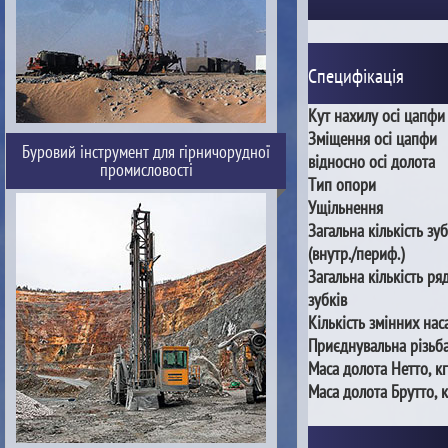
Специфікація
Кут нахилу осі цапфи
Зміщення осі цапфи
Буровий інструмент для гірничорудної
відносно осі долота
промисловості
Тип опори
Ущільнення
Загальна кількість зуб
(внутр./периф.)
Загальна кількість ря
зубків
Кількість змінних нас
Приєднувальна різьб
Маса долота Нетто, кг
Маса долота Брутто, к