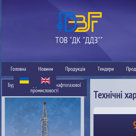
ТОВ "ДК "ДДЗ""
Головна
Новини
Продукція
Тендери
Прод
Буровий інструмент для нафтогазової
промисловості
Технічні ха