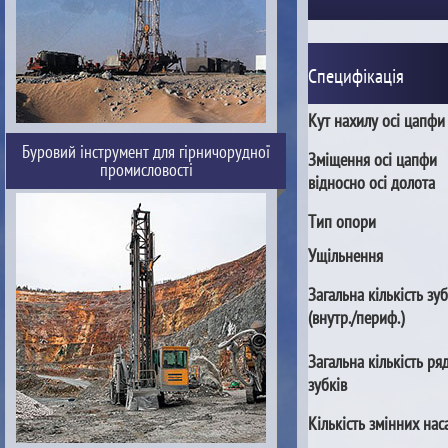
Специфікація
Кут нахилу осі цапфи
Буровий інструмент для гірничорудної
Зміщення осі цапфи
промисловості
відносно осі долота
Тип опори
Ущільнення
Загальна кількість зуб
(внутр./периф.)
Загальна кількість ря
зубків
Кількість змінних нас