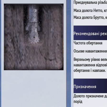
Приєднувальна різьб
Маса долота Нетто, кг
Маса долота Брутто, к
Рекомендовані ре
Частота обертання
Осьове навантаження
Верхньому рівню вел
навантаження відпові
обертання і навпаки.
Призначення
Долото призначене д
порід