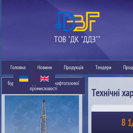
ТОВ "ДК "ДДЗ""
Головна
Новини
Продукція
Тендери
Прод
Буровий інструмент для нафтогазової
промисловості
Технічні ха
8 1