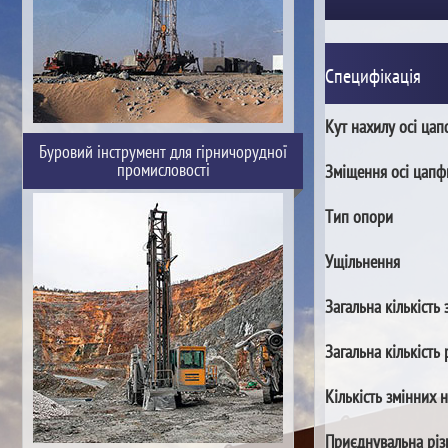
Специфікація
Кут нахилу осі ца
Буровий інструмент для гірничорудної
промисловості
Зміщення осі цапф
Тип опори
Ущільнення
Загальна кількість 
Загальна кількість 
Кількість змінних 
Приєднувальна різ