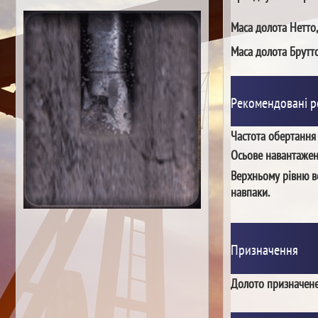
Маса долота Нетто,
Маса долота Брутто
Рекомендовані 
Частота обертання
Осьове навантаже
Верхньому рівню в
навпаки.
Призначення
Долото призначене