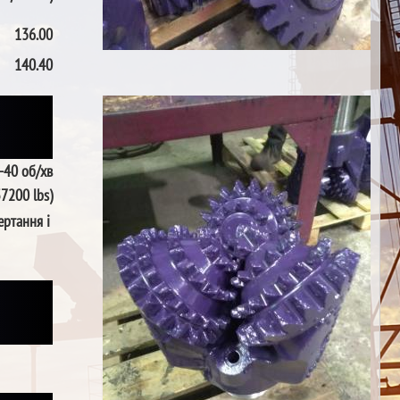
136.00
140.40
-40 об/хв
57200 lbs)
ертання і