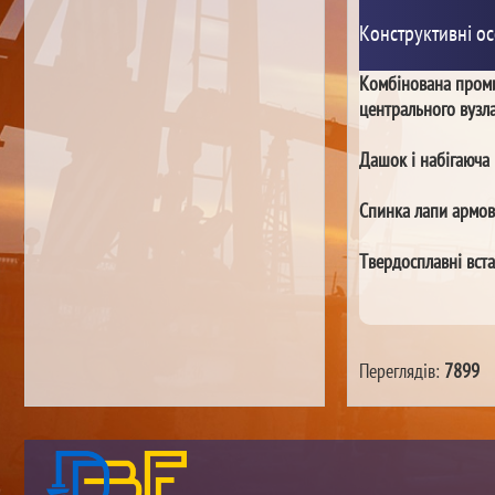
Конструктивні ос
Комбінована промив
центрального вузла
Дашок і набігаюча 
Спинка лапи армов
Твердосплавні вст
Переглядів:
7899