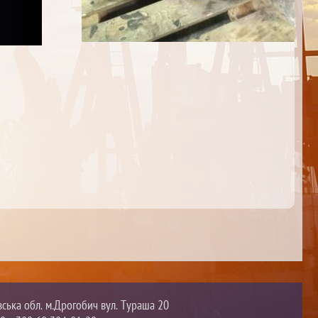
вська обл. м.Дрогобич вул. Тураша 20