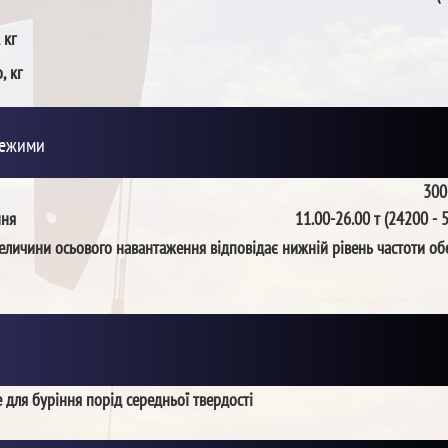
 кг
, кг
режими
300
ння
11.00-26.00 т (24200 - 
еличини осьового навантаження відповідає нижній рівень частоти об
 для буріння порід середньої твердості