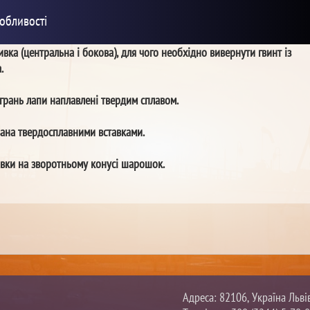
обливості
ка (центральна і бокова), для чого необхідно вивернути гвинт із
.
грань лапи наплавлені твердим сплавом.
ана твердосплавними вставками.
авки на зворотньому конусі шарошок.
Адреса: 82106, Україна Льві