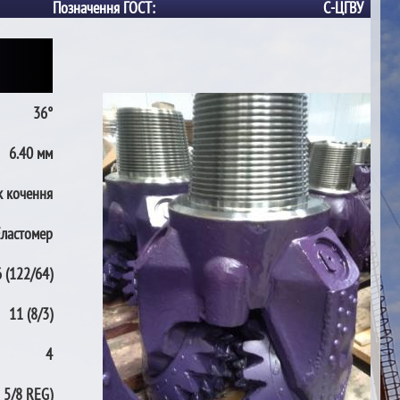
Позначення ГОСТ:
С-ЦГВУ
36°
6.40 мм
 кочення
Еластомер
 (122/64)
11 (8/3)
4
 5/8 REG)