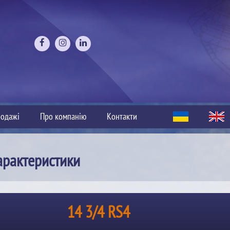
одажі
Про компанію
Контакти
арактеристики
14 3/4 RS4