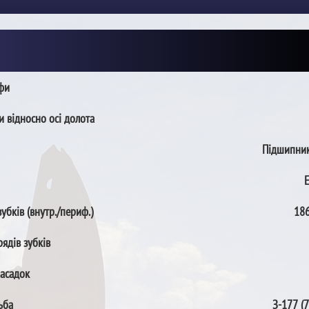
пфи
и відносно осі долота
Підшипник
зубків (внутр./периф.)
186
рядів зубків
насадок
ьба
З-177 (7