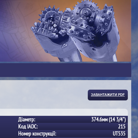
ЗАВАНТАЖИТИ PDF
Діаметр:
374.6мм (14 3/4")
Код IADC:
215
Номер конструкції:
UT535