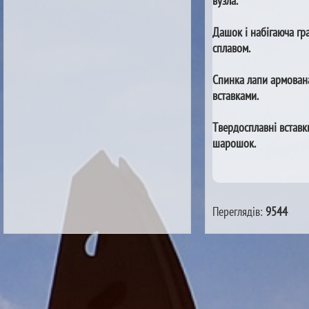
вузла.
Дашок і набігаюча гр
сплавом.
Спинка лапи армован
вставками.
Твердосплавні вставк
шарошок.
Переглядів:
9544