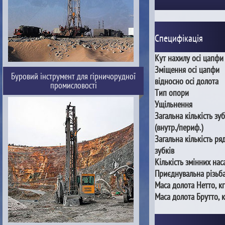
Специфікація
Кут нахилу осі цапфи
Зміщення осі цапфи
Буровий інструмент для гірничорудної
відносно осі долота
промисловості
Тип опори
Ущільнення
Загальна кількість зуб
(внутр./периф.)
Загальна кількість ря
зубків
Кількість змінних нас
Приєднувальна різьб
Маса долота Нетто, кг
Маса долота Брутто, к