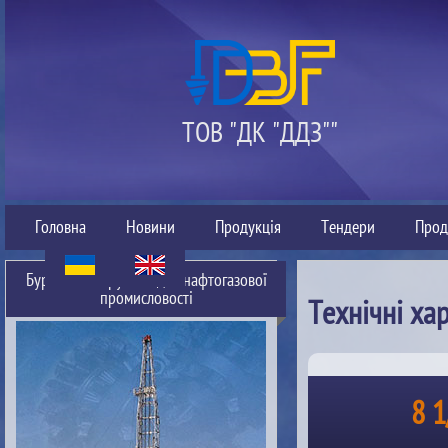
ТОВ "ДК "ДДЗ""
Головна
Новини
Продукція
Тендери
Прод
Буровий інструмент для нафтогазової
промисловості
Технічні ха
8 1