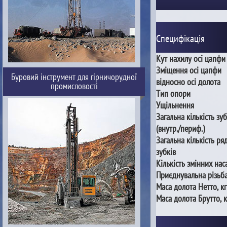
Специфікація
Кут нахилу осі цапфи
Зміщення осі цапфи
Буровий інструмент для гірничорудної
відносно осі долота
промисловості
Тип опори
Ущільнення
Загальна кількість зуб
(внутр./периф.)
Загальна кількість ря
зубків
Кількість змінних нас
Приєднувальна різьб
Маса долота Нетто, кг
Маса долота Брутто, к