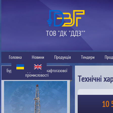
ТОВ "ДК "ДДЗ""
Головна
Новини
Продукція
Тендери
Прод
Буровий інструмент для нафтогазової
промисловості
Технічні ха
10 