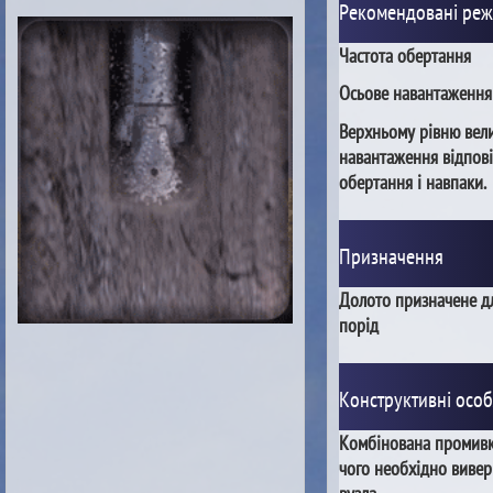
Рекомендовані ре
Частота обертання
Осьове навантаження
Верхньому рівню вел
навантаження відпові
обертання і навпаки.
Призначення
Долото призначене дл
порід
Конструктивні особ
Комбінована промивка
чого необхідно вивер