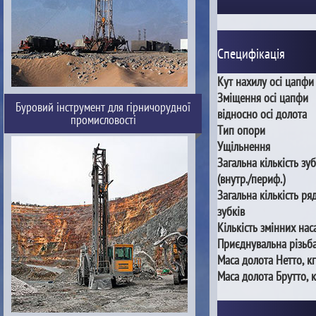
Специфікація
Кут нахилу осі цапфи
Зміщення осі цапфи
Буровий інструмент для гірничорудної
відносно осі долота
промисловості
Тип опори
Ущільнення
Загальна кількість зуб
(внутр./периф.)
Загальна кількість ря
зубків
Кількість змінних нас
Приєднувальна різьб
Маса долота Нетто, кг
Маса долота Брутто, к