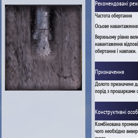
Рекомендовані ре
Частота обертання
Осьове навантаження
Верхньому рівню вел
навантаження відпові
обертання і навпаки.
Призначення
Долото призначене дл
порід з прошарками с
Конструктивні особ
Комбінована промивка
чого необхідно вивер