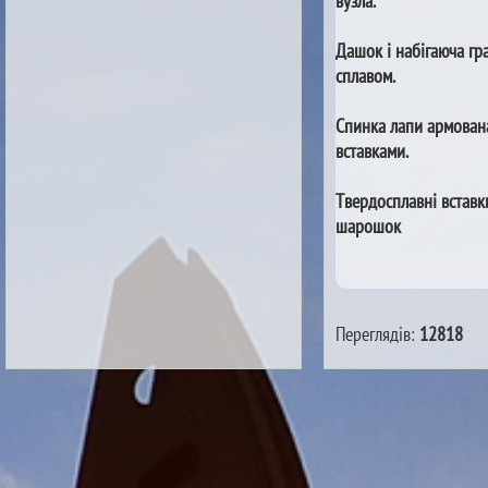
вузла.
Дашок і набігаюча гр
сплавом.
Спинка лапи армован
вставками.
Твердосплавні вставк
шарошок
Переглядів:
12818