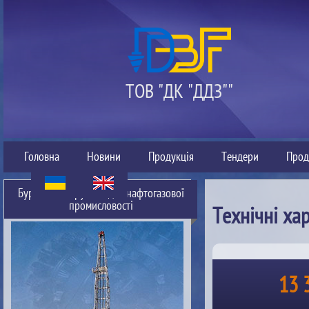
ТОВ "ДК "ДДЗ""
Головна
Новини
Продукція
Тендери
Прод
Буровий інструмент для нафтогазової
промисловості
Технічні ха
13 